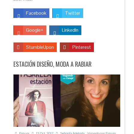
Facebook
Twitter
Google+
LinkedIn
StumbleUpon
Pinterest
ESTACIÓN DISEÑO, MODA A RABIAR
Esnupi
12 Oct, 2017
Señorita Adelaida
,
Viajando con Esnupi