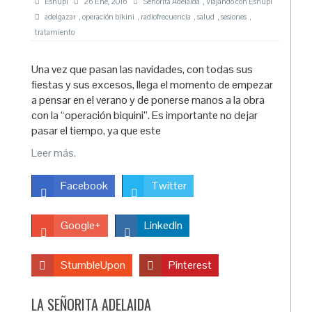
Esnupi
26 Ene, 2016
Señorita Adelaida
,
Viajando con Esnupi
adelgazar
,
operación bikini
,
radiofrecuencia
,
salud
,
sesiones
,
tratamiento
Una vez que pasan las navidades, con todas sus
fiestas y sus excesos, llega el momento de empezar
a pensar en el verano y de ponerse manos a la obra
con la “operación biquini”. Es importante no dejar
pasar el tiempo, ya que este
Leer más.
Facebook
Twitter
Google+
LinkedIn
StumbleUpon
Pinterest
LA SEÑORITA ADELAIDA