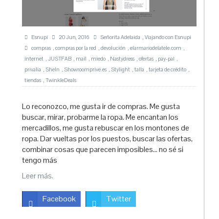
Esnupi
20 Jun, 2016
Señorita Adelaida
,
Viajando con Esnupi
compras
,
compras por la red
,
devolución
,
elarmariodelatele.com
,
internet
,
JUSTFAB
,
mail
,
miedo
,
Nastydress
,
ofertas
,
pay-pal
,
privalia
,
SheIn
,
Showroomprive.es
,
Stylight
,
talla
,
tarjeta de crédito
,
tiendas
,
TwinkleDeals
Lo reconozco, me gusta ir de compras. Me gusta
buscar, mirar, probarme la ropa. Me encantan los
mercadillos, me gusta rebuscar en los montones de
ropa. Dar vueltas por los puestos, buscar las ofertas,
combinar cosas que parecen imposibles… no sé si
tengo más
Leer más.
Facebook
Twitter