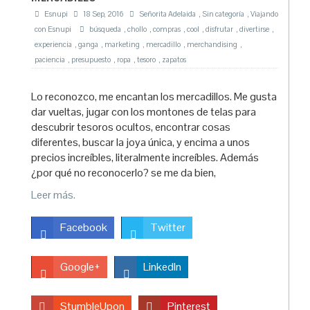
Esnupi
18 Sep, 2016
Señorita Adelaida
,
Sin categoría
,
Viajando
con Esnupi
búsqueda
,
chollo
,
compras
,
cool
,
disfrutar
,
divertirse
,
experiencia
,
ganga
,
marketing
,
mercadillo
,
merchandising
,
paciencia
,
presupuesto
,
ropa
,
tesoro
,
zapatos
Lo reconozco, me encantan los mercadillos. Me gusta
dar vueltas, jugar con los montones de telas para
descubrir tesoros ocultos, encontrar cosas
diferentes, buscar la joya única, y encima a unos
precios increíbles, literalmente increíbles. Además
¿por qué no reconocerlo? se me da bien,
Leer más.
Facebook
Twitter
Google+
LinkedIn
StumbleUpon
Pinterest