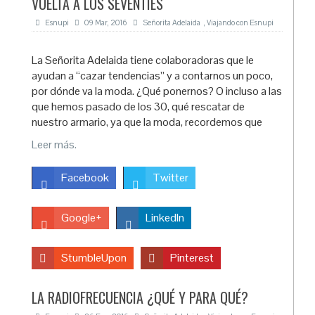
VUELTA A LOS SEVENTIES
Esnupi
09 Mar, 2016
Señorita Adelaida
,
Viajando con Esnupi
La Señorita Adelaida tiene colaboradoras que le
ayudan a “cazar tendencias” y a contarnos un poco,
por dónde va la moda. ¿Qué ponernos? O incluso a las
que hemos pasado de los 30, qué rescatar de
nuestro armario, ya que la moda, recordemos que
Leer más.
Facebook
Twitter
Google+
LinkedIn
StumbleUpon
Pinterest
LA RADIOFRECUENCIA ¿QUÉ Y PARA QUÉ?