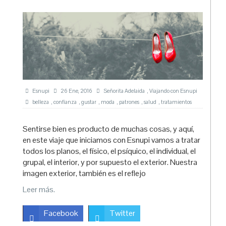
Esnupi
26 Ene, 2016
Señorita Adelaida
,
Viajando con Esnupi
belleza
,
confianza
,
gustar
,
moda
,
patrones
,
salud
,
tratamientos
Sentirse bien es producto de muchas cosas, y aquí,
en este viaje que iniciamos con Esnupi vamos a tratar
todos los planos, el físico, el psíquico, el individual, el
grupal, el interior, y por supuesto el exterior. Nuestra
imagen exterior, también es el reflejo
Leer más.
Facebook
Twitter