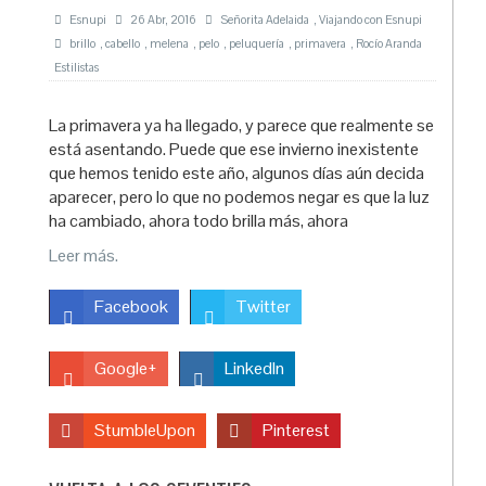
Esnupi
26 Abr, 2016
Señorita Adelaida
,
Viajando con Esnupi
brillo
,
cabello
,
melena
,
pelo
,
peluquería
,
primavera
,
Rocío Aranda
Estilistas
La primavera ya ha llegado, y parece que realmente se
está asentando. Puede que ese invierno inexistente
que hemos tenido este año, algunos días aún decida
aparecer, pero lo que no podemos negar es que la luz
ha cambiado, ahora todo brilla más, ahora
Leer más.
Facebook
Twitter
Google+
LinkedIn
StumbleUpon
Pinterest