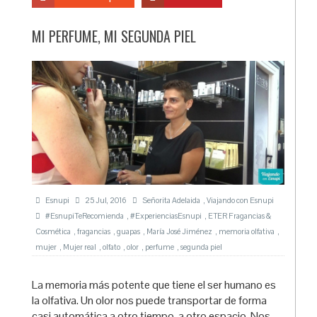
MI PERFUME, MI SEGUNDA PIEL
Esnupi
25 Jul, 2016
Señorita Adelaida
,
Viajando con Esnupi
#EsnupiTeRecomienda
,
#ExperienciasEsnupi
,
ETER Fragancias &
Cosmética
,
fragancias
,
guapas
,
María José Jiménez
,
memoria olfativa
,
mujer
,
Mujer real
,
olfato
,
olor
,
perfume
,
segunda piel
La memoria más potente que tiene el ser humano es
la olfativa. Un olor nos puede transportar de forma
casi automática a otro tiempo, a otro espacio. Nos