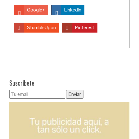
Google+
LinkedIn
StumbleUpon
Pinterest
Suscríbete