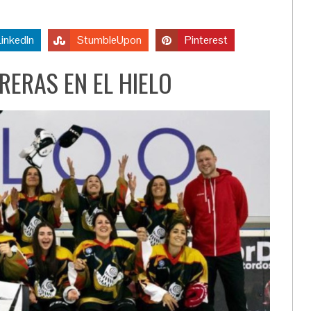
LinkedIn
StumbleUpon
Pinterest
RERAS EN EL HIELO