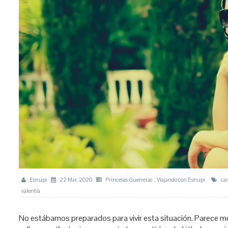
Esnupi
22 Mar, 2020
Princesas Guerreras
,
Viajando con Esnupi
ca
valentía
No estábamos preparados para vivir esta situación. Parece me