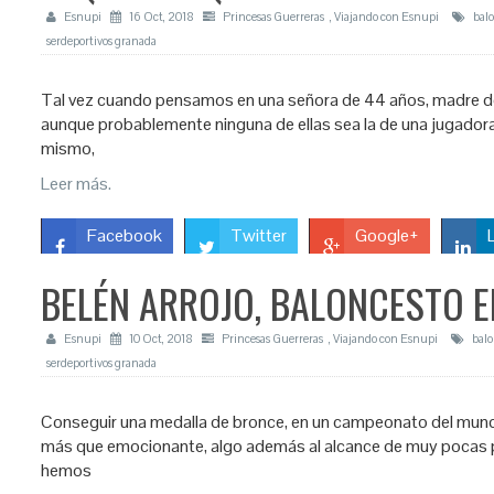
Esnupi
16 Oct, 2018
Princesas Guerreras
,
Viajando con Esnupi
bal
serdeportivos granada
Tal vez cuando pensamos en una señora de 44 años, madre de
aunque probablemente ninguna de ellas sea la de una jugadora d
mismo,
Leer más.
Facebook
Twitter
Google+
BELÉN ARROJO, BALONCESTO E
Esnupi
10 Oct, 2018
Princesas Guerreras
,
Viajando con Esnupi
balo
serdeportivos granada
Conseguir una medalla de bronce, en un campeonato del mundo, 
más que emocionante, algo además al alcance de muy pocas pe
hemos