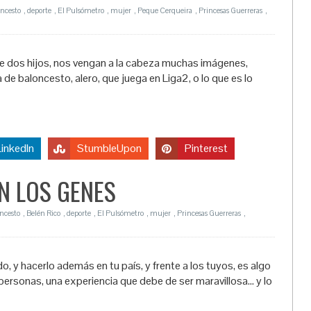
oncesto
,
deporte
,
El Pulsómetro
,
mujer
,
Peque Cerqueira
,
Princesas Guerreras
,
 dos hijos, nos vengan a la cabeza muchas imágenes,
e baloncesto, alero, que juega en Liga2, o lo que es lo
LinkedIn
StumbleUpon
Pinterest
N LOS GENES
ncesto
,
Belén Rico
,
deporte
,
El Pulsómetro
,
mujer
,
Princesas Guerreras
,
y hacerlo además en tu país, y frente a los tuyos, es algo
rsonas, una experiencia que debe de ser maravillosa… y lo