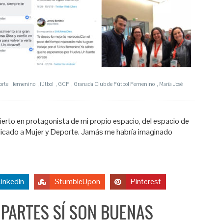
orte
,
femenino
,
fútbol
,
GCF
,
Granada Club de Fútbol Femenino
,
María José
o en protagonista de mi propio espacio, del espacio de
edicado a Mujer y Deporte. Jamás me habría imaginado
LinkedIn
StumbleUpon
Pinterest
PARTES SÍ SON BUENAS