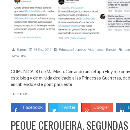
Esnupi
14 Ene, 2019
Princesas Guerreras
,
Viajando con Esnupi
dep
Mesa Olea
COMUNICADO de MJ Mesa: Cerrando una etapa Hoy me conviert
este blog y de mi vida dedicado a las Princesas Guerreras, d
escribiendo este post para este
Leer más.
Facebook
Twitter
Google+
PEQUE CERQUEIRA. SEGUNDAS 