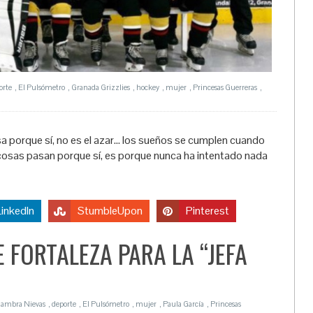
orte
,
El Pulsómetro
,
Granada Grizzlies
,
hockey
,
mujer
,
Princesas Guerreras
,
sa porque sí, no es el azar… los sueños se cumplen cuando
 cosas pasan porque sí, es porque nunca ha intentado nada
LinkedIn
StumbleUpon
Pinterest
 FORTALEZA PARA LA “JEFA
hambra Nievas
,
deporte
,
El Pulsómetro
,
mujer
,
Paula García
,
Princesas