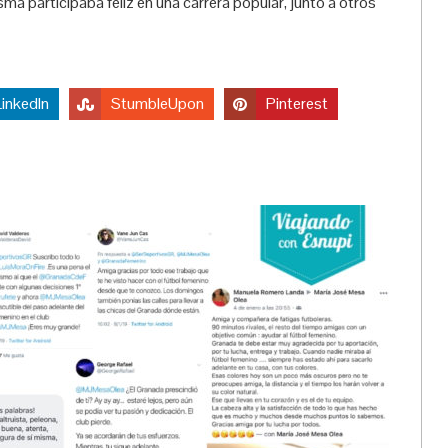
ma participaba feliz en una carrera popular, junto a otros
LinkedIn
StumbleUpon
Pinterest