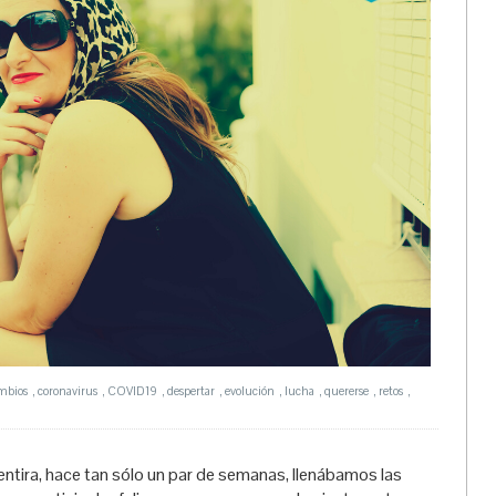
mbios
,
coronavirus
,
COVID19
,
despertar
,
evolución
,
lucha
,
quererse
,
retos
,
ntira, hace tan sólo un par de semanas, llenábamos las