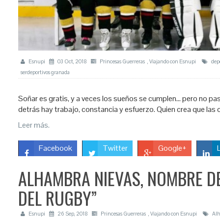
Esnupi
03 Oct, 2018
Princesas Guerreras
,
Viajando con Esnupi
dep
serdeportivos granada
Soñar es gratis, y a veces los sueños se cumplen… pero no pa
detrás hay trabajo, constancia y esfuerzo. Quien crea que las
Leer más.
Facebook
Twitter
Google+
ALHAMBRA NIEVAS, NOMBRE DE
DEL RUGBY”
Esnupi
26 Sep, 2018
Princesas Guerreras
,
Viajando con Esnupi
Al