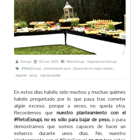
Esnupi
05 Jun, 2016
Reto Esnupi
,
Viajando con Esnupi
#RetoEsnupi
,
alimentación sana
,
Buscando mi mejor versión
,
deporte
,
salud
,
vida saludable
En estos días habéis sido muchos y muchas quiénes
habéis preguntado por lo que pasa tras cometer
algún exceso, porque a veces, no queda otra.
Recordemos que
nuestro planteamiento con el
#RetoEsnupi, no es sólo para bajar de peso,
o para
demostrarnos que somos capaces de hacer un
esfuerzo durante unos días. No, nuestro