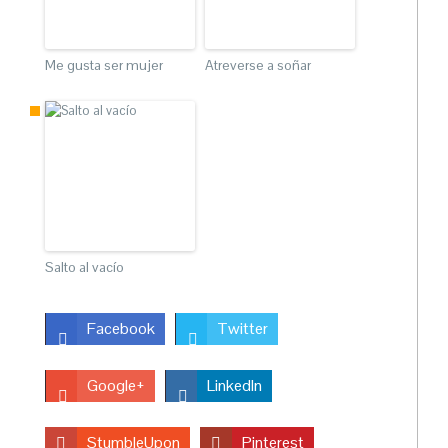
Me gusta ser mujer
Atreverse a soñar
Salto al vacío
Facebook
Twitter
Google+
LinkedIn
StumbleUpon
Pinterest