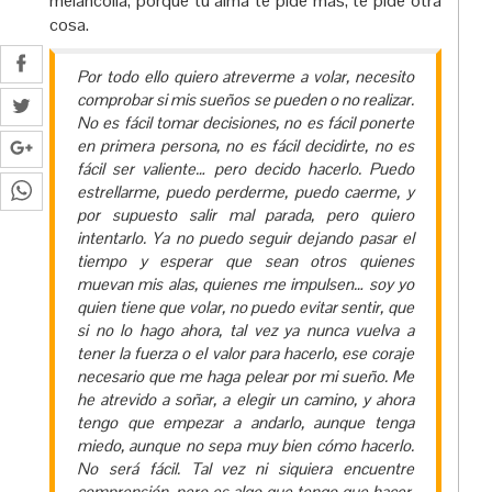
melancolía, porque tu alma te pide más, te pide otra
cosa.
Por todo ello quiero atreverme a volar, necesito
comprobar si mis sueños se pueden o no realizar.
No es fácil tomar decisiones, no es fácil ponerte
en primera persona, no es fácil decidirte, no es
fácil ser valiente… pero decido hacerlo. Puedo
estrellarme, puedo perderme, puedo caerme, y
por supuesto salir mal parada, pero quiero
intentarlo. Ya no puedo seguir dejando pasar el
tiempo y esperar que sean otros quienes
muevan mis alas, quienes me impulsen… soy yo
quien tiene que volar, no puedo evitar sentir, que
si no lo hago ahora, tal vez ya nunca vuelva a
tener la fuerza o el valor para hacerlo, ese coraje
necesario que me haga pelear por mi sueño. Me
he atrevido a soñar, a elegir un camino, y ahora
tengo que empezar a andarlo, aunque tenga
miedo, aunque no sepa muy bien cómo hacerlo.
No será fácil. Tal vez ni siquiera encuentre
comprensión, pero es algo que tengo que hacer,