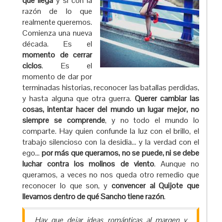
que llega
y sí con la
razón de lo que
realmente queremos.
Comienza una nueva
década. Es el
momento de cerrar
ciclos
. Es el
momento de dar por
terminadas historias, reconocer las batallas perdidas,
y hasta alguna que otra guerra.
Querer cambiar las
cosas, intentar hacer del mundo un lugar mejor, no
siempre se comprende
, y no todo el mundo lo
comparte. Hay quien confunde la luz con el brillo, el
trabajo silencioso con la desidia… y la verdad con el
ego…
por más que queramos, no se puede, ni se debe
luchar contra los molinos de viento
. Aunque no
queramos, a veces no nos queda otro remedio que
reconocer lo que son, y
convencer al Quijote que
llevamos dentro de qué Sancho tiene razón
.
Hay que dejar ideas románticas al margen y