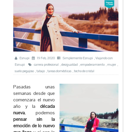
Esnupi
19 Feb, 2020
Simplemente Esnupi
,
Viajando con
Esnupi
carrera profesional
,
desigualdad
,
empoderamiento
,
mujer
,
suelo pegajoso
,
tabajo
,
tareas domésticas
,
techo de cristal
Pasadas unas
semanas desde que
comenzara el nuevo
año y la
década
nueva
, podemos
pensar sin la
emoción de lo nuevo