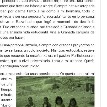
res principales. Nací en Baza, donde mi padre tenía una fábrica
ocer que tuve una infancia alegre. Siempre estuve arropada
aban por darme tanto a mí como a mi hermana, todo lo
ue llegar a ser una persona “preparada” tanto en lo personal
Estuve en Baza hasta que llegó el momento de decidir la
iar. Fue entonces cuando me trasladé a Granada dejando a
una ansiada vida estudiantil. Vine a Granada cargada de
ectos por hacer.
fui una persona lanzada, siempre con grandes proyectos en
nte se llama, un culo inquieto. Mientras estudiaba, estuve
e que recuerdo la enseñanza era mi pasión. Participaba en
tos que, a nivel universitario, tenía a mi alcance. Quería
apar ninguna oportunidad.
cerrarme a estudiar unas oposiciones. Y
o quería construir mi
 abrí mi
 Fue una
i tiempo
a minuto
 Durante
“ilusión