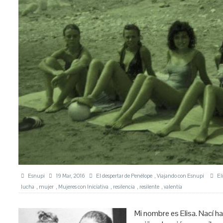
Esnupi
19 Mar, 2016
El despertar de Penélope
,
Viajando con Esnupi
El
lucha
,
mujer
,
Mujeres con Iniciativa
,
resilencia
,
resilente
,
valentía
Mi nombre es Elisa. Nací h