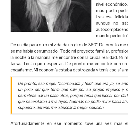
nivel económico
más podía pedir
tras esa felici
aunque no sab
autocomplacenci
mundo perfecto”
De un día para otro mi vida da un giro de 360°. De pronto me 
se me había derrumbado. Todo mi proyecto familiar, profesion
la noche a la mañana me encontré con la cruda realidad. Mi 
farsa. Tenía que despertar. De pronto me encontré con un
engañarme. Mi economía estaba destrozada y tenía eso sí a mis
De pronto, esa mujer “acomodada y feliz” que era yo, se en
un pozo del que tenía que salir por su propio impulso y s
permitirse dar un paso atrás, porque tenía que luchar por darl
que necesitaran a mis hijos. Además no podía mirar hacia atrá
supuesto, detenerme a buscar la mejor solución.
Afortunadamente en ese momento tuve una vez más e