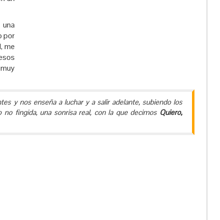
 una
o por
l, me
 esos
s muy
es y nos enseña a luchar y a salir adelante, subiendo los
no fingida, una sonrisa real, con la que decimos
Quiero,