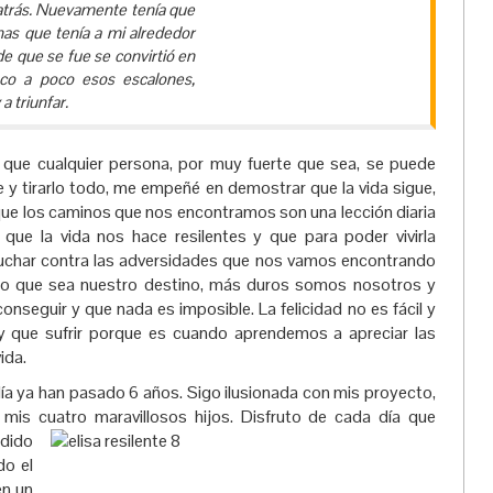
 atrás. Nuevamente tenía que
onas que tenía a mi alrededor
e que se fue se convirtió en
poco a poco esos escalones,
a triunfar.
l que cualquier persona, por muy fuerte que sea, se puede
 y tirarlo todo, me empeñé en demostrar que la vida sigue,
que los caminos que nos encontramos son una lección diaria
, que la vida nos hace resilentes y que para poder vivirla
 luchar contra las adversidades que nos vamos encontrando
o que sea nuestro destino, más duros somos nosotros y
nseguir y que nada es imposible. La felicidad no es fácil y
y que sufrir porque es cuando aprendemos a apreciar las
ida.
ía ya han pasado 6 años. Sigo ilusionada con mis proyecto,
a mis cuatro mara
villosos hijos. Disfruto de cada día que
dido
do el
en un