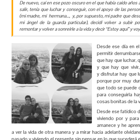
De nuevo, caí en ese pozo oscuro en el que había caído años
salir, tenía que luchar y conseguir, con el apoyo de las pers
(mi madre, mi hermana…, y, por supuesto, mi padre que desd
mi ángel de la guarda particular), decidí volver a subir 
remontar y volver a sonreírle a la vida y decir “Estoy aquí” y voy 
Desde ese día en
e
permitir derrumbarse
que hay que luchar, 
y que hay que vivir
y disfrutar hay que
porque por muy dur
que todo se puede co
para conseguirla ha
cosas bonitas de la v
Desde ese fatídico d
viviendo por y par
amanece y he apren
a ver la vida de otra manera y a mirar hacia adelante olvidan
pasado y viviendo el presente sin pensar en lo que sucederá 