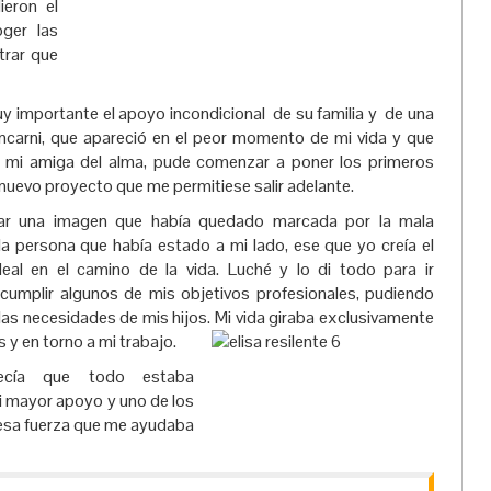
eron el
ger las
trar que
y importante el apoyo incondicional de su familia y de una
ncarni, que apareció en el peor m
omento de mi vida y que
 mi amiga del alma, pude comenzar a poner los primeros
n nuevo proyecto que me permitiese salir adelante.
ar una imagen que había quedado marcada por la mala
la persona que había estado a mi lado, ese que yo creía el
eal en el camino de la vida. Luché y lo di todo para ir
cumplir algunos de mis objetivos profesionales, pudiendo
r las necesidades de mis hijos. Mi vida giraba exclusivamente
os y en torno a mi trabajo.
ecía que todo estaba
mi mayor apoyo y uno de los
esa fuerza que me ayudaba