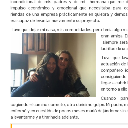
incondicional de mis padres y de mi hermana que me di
impulso económico y emocional que necesitaba para co
riendas de una empresa prácticamente en quiebra y demos
era capaz de levantar nuevamente su proyecto.
Tuve que dejar mi casa, mis comodidades, pero tenía algo mu
gran amiga, E
siempre será
ladrillos de u
Tuve que lav
actuación de 
compañero id
consiguiendo 
llegar a cubri
en torno a ell
Cuando par
cogiendo el camino correcto, otro durísimo golpe. Mi padre, 
enfermó y en cuestión de pocos meses murió dejándome sin 
a levantarme y a tirar hacia adelante.