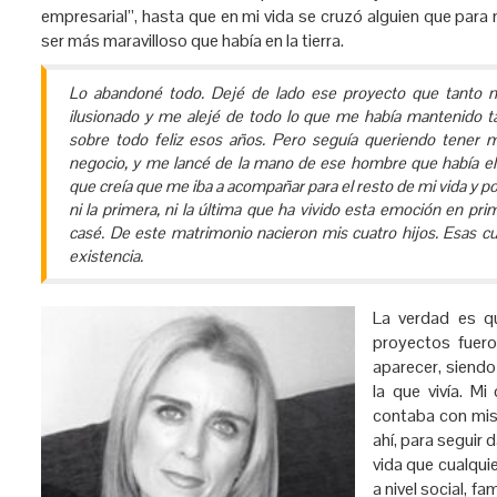
empresarial”, hasta que en mi vida se cruzó alguien que para m
ser más maravilloso que había en la tierra.
Lo abandoné todo. Dejé de lado ese proyecto que tanto 
ilusionado y me alejé de todo lo que me había mantenido ta
sobre todo feliz esos años. Pero seguía queriendo tener m
negocio, y me lancé de la mano de ese hombre que había ele
que creía que me iba a acompañar para el resto de mi vida y po
ni la primera, ni la última que ha vivido esta emoción en pr
casé. De este matrimonio nacieron mis cuatro hijos. Esas cu
existencia.
La verdad es q
proyectos fuer
aparecer, siendo
la que vivía. M
contaba con mi
ahí, para seguir 
vida que cualqui
a nivel social, fa