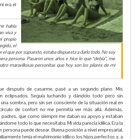
í era el
me había
n viva y
i propio
gido, el
r el que por supuesto, estaba dispuesta a darlo todo. No soy
imera persona. Pasaron unos años e hice lo que “debía”, me
atro maravillosas personitas que hoy son los pilares de mi
ue después de casarme, pasé a un segundo plano. Mis
on eclipsados. Seguía luchando y dándolo todo pero sin
 una sombra, pero sin ser consciente de la situación real en
i círculo de confort no me permitía ver más allá. Además,
s padres, que como siempre me daban su apoyo y estaban
dándome todo lo que necesitaba. Mi vida parecía idílica. Era la
er persona puede desear. Buena posición a nivel empresarial,
miliarmente tenía el matrimonio idílico, los hijos perfectos y, a