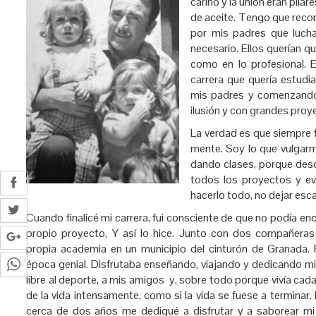
cariño y la unión eran pila
de aceite. Tengo que recon
por mis padres que luch
necesario. Ellos querían q
como en lo profesional. 
carrera que quería estud
mis padres y comenzando 
ilusión y con grandes proy
La verdad es que siempre 
mente. Soy lo que vulgarme
dando clases, porque desd
todos los proyectos y even
hacerlo todo, no dejar esc
Cuando finalicé mi carrera, fui consciente de que no podía en
propio proyecto, Y así lo hice. Junto con dos compañeras
propia academia en un municipio del cinturón de Granada.
época genial. Disfrutaba enseñando, viajando y dedicando m
libre al deporte, a mis amigos y, sobre todo porque vivía cad
de la vida intensamente, como si la vida se fuese a terminar.
cerca de dos años me dediqué a disfrutar y a saborear mi 