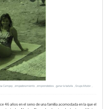
isa Campoy
,
empoderamiento
,
emprendedora
,
ganar la batalla
,
Grupo Altabir
,
ace 46 años en el seno de una familia acomodada en la que el