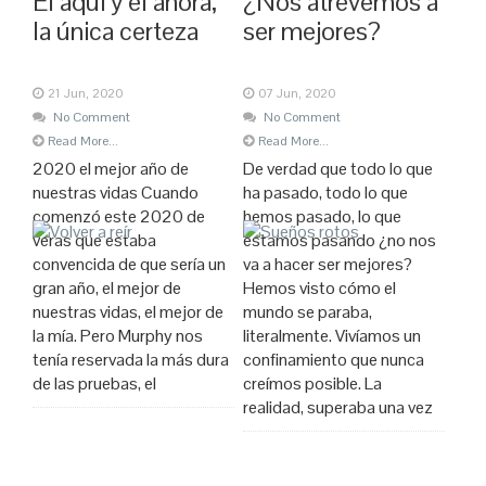
El aquí y el ahora,
¿Nos atrevemos a
la única certeza
ser mejores?
21 Jun, 2020
07 Jun, 2020
No Comment
No Comment
Read More...
Read More...
2020 el mejor año de
De verdad que todo lo que
nuestras vidas Cuando
ha pasado, todo lo que
comenzó este 2020 de
hemos pasado, lo que
veras que estaba
estamos pasando ¿no nos
convencida de que sería un
va a hacer ser mejores?
gran año, el mejor de
Hemos visto cómo el
nuestras vidas, el mejor de
mundo se paraba,
la mía. Pero Murphy nos
literalmente. Vivíamos un
tenía reservada la más dura
confinamiento que nunca
de las pruebas, el
creímos posible. La
realidad, superaba una vez