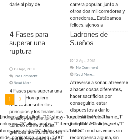
darle al play de
carrera popular, junto a
otros dos mil corredores y
corredoras… Estábamos
felices, ajenos a
4 Fases para
Ladrones de
superar una
Sueños
ruptura
12 Ago, 2018
No Comment
19 Ago, 2018
Read More...
No Comment
Atreverse a soñar, atreverse
Read More...
a hacer cosas diferentes,
4 Fases para superar una
hacer sacrificios por
ruptura Hoy quiero
1
2
conseguirlo, estar
reflexionar sobre los
dispuestos a dar lo
principios y los finales, los
[indeed-clients limit="10" show="logo,link" theme="theme_1"
necesario. Pelear lo
finales y los principios. Es
columns="6" align_center="1" item_height="70" slider_set="1"
indecible. Hacer, hacer y
curioso cómo a veces
items_per_slide="6" slide_speed="5000"
hacer… muchas veces sin
grandes aventuras vienen
slide_pagination_speed="500"
recompensa alguna, sin
casi sin buscarlas, tras