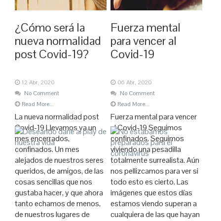
¿Cómo será la
Fuerza mental
nueva normalidad
para vencer al
post Covid-19?
Covid-19
12 Abr, 2020
06 Abr, 2020
No Comment
No Comment
Read More...
Read More...
La nueva normalidad post
Fuerza mental para vencer
Covid-19 Llevamos ya un
al Covid-19 Seguimos
mes encerrados,
confinados. Seguimos
confinados. Un mes
viviendo una pesadilla
alejados de nuestros seres
totalmente surrealista. Aún
queridos, de amigos, de las
nos pellizcamos para ver si
cosas sencillas que nos
todo esto es cierto. Las
gustaba hacer, y que ahora
imágenes que estos días
tanto echamos de menos,
estamos viendo superan a
de nuestros lugares de
cualquiera de las que hayan