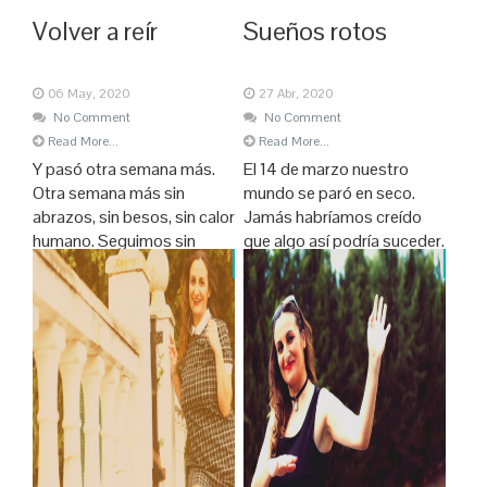
Volver a reír
Sueños rotos
06 May, 2020
27 Abr, 2020
No Comment
No Comment
Read More...
Read More...
Y pasó otra semana más.
El 14 de marzo nuestro
Otra semana más sin
mundo se paró en seco.
abrazos, sin besos, sin calor
Jamás habríamos creído
humano. Seguimos sin
que algo así podría suceder.
poder ver a los que nos
Todavía nos parece una
importan. Aún estamos en
pesadilla. Aún hoy parece
confinamiento, aunque haya
que no es cierto. Teníamos
quien parece que lo
una vida. Teníamos unos
empieza a olvidar. Desde el
planes. Sueños, objetivos.
2 de mayo podemos hacer
Historias que comenzaban.
Algunas incluso suponían