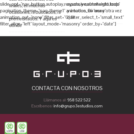
slide_opt="nav_button,autoplay,responsive,autoheight,loop"
ayuda, y enfrentando todo
finales, en muchas
pagination_theme="pag-theme1" animation_in="none"
y a todos. Oír una y otra vez
ocasiones, ni buscados, ni
animation_out="none" filter_set="0" filter_select_t="small_text"
que
premeditados. Y aquí es
filter_align="left" layout_mode="masonry" order_by="date"]
dónde
CONTACTA CON NOSOTROS
Llámanos al:
958 522 522
Escríbenos:
info@grupo3estudios.com