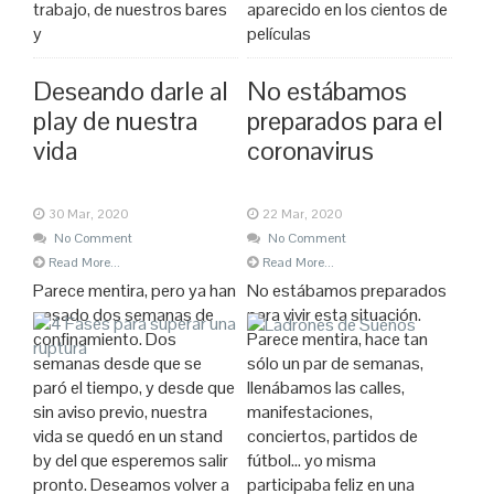
trabajo, de nuestros bares
aparecido en los cientos de
y
películas
Deseando darle al
No estábamos
play de nuestra
preparados para el
vida
coronavirus
30 Mar, 2020
22 Mar, 2020
No Comment
No Comment
Read More...
Read More...
Parece mentira, pero ya han
No estábamos preparados
pasado dos semanas de
para vivir esta situación.
confinamiento. Dos
Parece mentira, hace tan
semanas desde que se
sólo un par de semanas,
paró el tiempo, y desde que
llenábamos las calles,
sin aviso previo, nuestra
manifestaciones,
vida se quedó en un stand
conciertos, partidos de
by del que esperemos salir
fútbol… yo misma
pronto. Deseamos volver a
participaba feliz en una