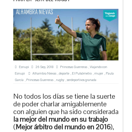
Esnupi
26 Sep, 2018
Princesas Guerreras
,
Viajando con
Esnupi
Alhambra Nievas
,
deporte
,
El Pulsómetro
,
mujer
,
Paula
García
,
Princesas Guerreras
,
rugby
,
serdeportivos granada
No todos los días se tiene la suerte
de poder charlar amigablemente
con alguien que ha sido considerada
la mejor del mundo en su trabajo
(
Mejor árbitro del mundo en 2016
),