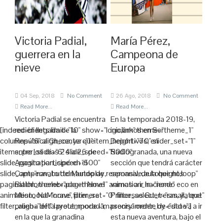
Victoria Padial,
María Pérez,
guerrera en la
Campeona de
nieve
Europa
04 Sep, 2018
No Comment
26 Ago, 2018
No Comment
Read More...
Read More...
Victoria Padial se encuentra
En la temporada 2018-19,
[indeed-clients limit="10" show="logo,link" theme="theme_1"
recién llegada de la
iniciamos en Ser
columns="6" align_center="1" item_height="70" slider_set="1"
República Checa, ya que
Deportivos, en
items_per_slide="6" slide_speed="5000"
entre los días 24 a 26 de
Radiogranada, una nueva
slide_pagination_speed="500"
Agosto participó en el
sección que tendrá carácter
slide_opt="nav_button,autoplay,responsive,autoheight,loop"
Campeonato del Mundo de
semanal, de la que nos
pagination_theme="pag-theme1" animation_in="none"
Biathlon celebrado en Nove
vamos a ir haciendo eco en
animation_out="none" filter_set="0" filter_select_t="small_text"
Mesto NaMorave, primera
Princesas Guerreras, ya que
filter_align="left" layout_mode="masonry" order_by="date"]
prueba de la pretemporada,
precisamente de esto va a ir
en la que la granadina
esta nueva aventura, bajo el