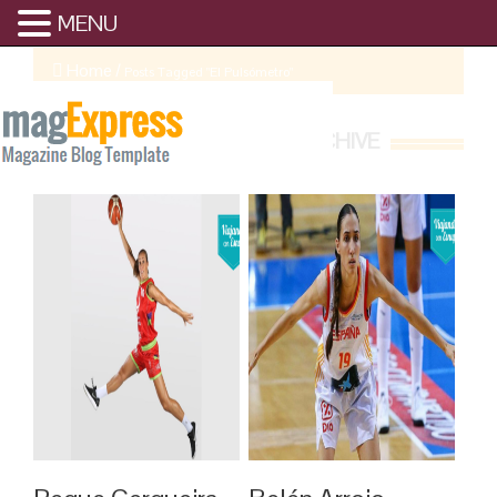
MENU
Home
/
Posts Tagged "El Pulsómetro"
EL PULSÓMETRO ARCHIVE