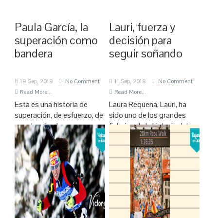
Paula García, la
Lauri, fuerza y
superación como
decisión para
bandera
seguir soñando
19 Sep, 2018
No Comment
11 Sep, 2018
No Comment
Read More...
Read More...
Esta es una historia de
Laura Requena, Lauri, ha
superación, de esfuerzo, de
sido uno de los grandes
constancia, de creer en un
fichajes de la historia del
sueño y pese a las pruebas
Granada CF., y tengo que
sufridas, haber seguido
decir con orgullo, que me
trabajando, en silencio, pero
siento especialmente feliz
sin dejar de creer ni un día
de haber sido yo quien la
en que lo iba a conseguir. Un
trajera a Granada. Esta
metro ochenta, cabellera
albaceteña, desde los 12
años militó