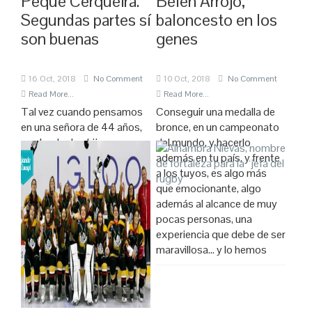
Peque Cerqueira.
Belén Arrojo,
Segundas partes sí
baloncesto en los
son buenas
genes
16 Oct, 2018
No Comment
10 Oct, 2018
No Comment
Read More...
Read More...
Tal vez cuando pensamos
Conseguir una medalla de
en una señora de 44 años,
bronce, en un campeonato
madre de dos hijos, nos
del mundo, y hacerlo
vengan a la cabeza muchas
además en tu país, y frente
imágenes, aunque
a los tuyos, es algo más
probablemente ninguna de
que emocionante, algo
ellas sea la de una jugadora
además al alcance de muy
de baloncesto, alero, que
pocas personas, una
juega en Liga2, o lo que es
experiencia que debe de ser
lo mismo,
maravillosa… y lo hemos