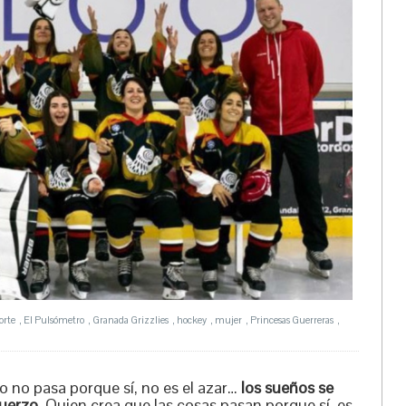
orte
,
El Pulsómetro
,
Granada Grizzlies
,
hockey
,
mujer
,
Princesas Guerreras
,
o no pasa porque sí, no es el azar…
los sueños se
fuerzo
. Quien crea que las cosas pasan porque sí, es