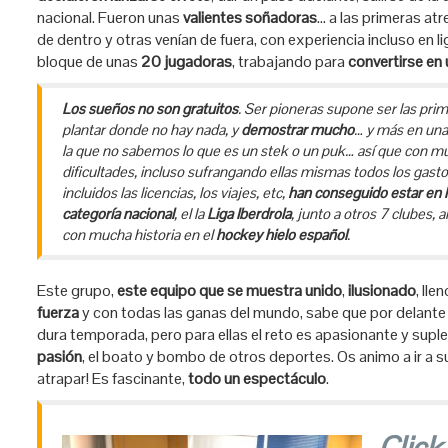
nacional. Fueron unas
valientes soñadoras
… a las primeras at
de dentro y otras venían de fuera, con experiencia incluso en l
bloque de unas
20 jugadoras
, trabajando para
convertirse en
Los sueños no son gratuitos
. Ser pioneras supone ser las prim
plantar donde no hay nada, y
demostrar mucho
… y más en una 
la que no sabemos lo que es un stek o un puk… así que con m
dificultades, incluso sufrangando ellas mismas todos los gasto
incluidos las licencias, los viajes, etc,
han conseguido estar en 
categoría nacional
, el la
Liga Iberdrola
, junto a otros 7 clubes, 
con mucha historia en el
hockey hielo español
.
Este grupo,
este equipo que se muestra unido
,
ilusionado
, lle
fuerza
y con todas las ganas del mundo, sabe que por delante 
dura temporada, pero para ellas el reto es apasionante y supl
pasión
, el boato y bombo de otros deportes. Os animo a ir a s
atrapar! Es fascinante,
todo un espectáculo
.
Click