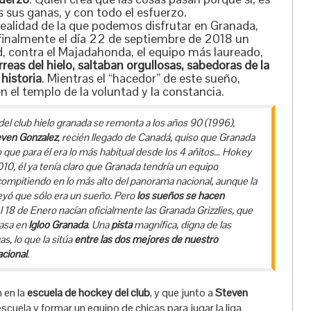
 sus ganas, y con todo el esfuerzo.
ealidad de la que podemos disfrutar en Granada,
finalmente el día 22 de septiembre de 2018 un
, contra el Majadahonda, el equipo más laureado,
reas del hielo, saltaban orgullosas, sabedoras de la
historia
. Mientras el “hacedor” de este sueño,
n el templo de la voluntad y la constancia.
 del club hielo granada se remonta a los años 90 (1996),
ven Gonzalez
, recién llegado de Canadá, quiso que Granada
o que para él era lo más habitual desde los 4 añitos… Hokey
010, él ya tenía claro que Granada tendría un equipo
ompitiendo en lo más alto del panorama nacional, aunque la
eyó que sólo era un sueño. Pero
los sueños se hacen
l 18 de Enero nacían oficialmente las Granada Grizzlies, que
casa en
Igloo Granada
. Una
pista
magnífica, digna de las
s, lo que la sitúa
entre las dos mejores de nuestro
acional
.
 en la
escuela de hockey del club
, y que junto a
Steven
 escuela y formar un equipo de chicas para jugar la liga