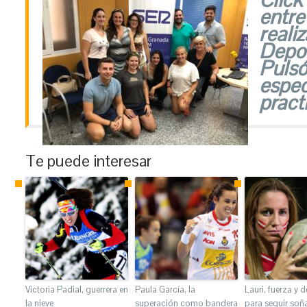
entre
reali
Depor
Pulsó
espec
pract
Te puede interesar
Victoria Padial, guerrera en
Paula García, la
Lauri, fuerza y 
la nieve
superación como bandera
para seguir so