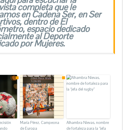
vista completa que le
zamos en Cadena Ser, en Ser
tivos, dentro de El
metro, espacio dedicado
ialmente al Deporte
icado por Mujeres.
decisión
María Pérez, Campeona
Alhambra Nievas, nombre
ñando
de Europa
de fortaleza para la “jefa