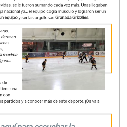
revidas, se le fueron sumando cada vez más. Unas llegaban
iga nacional ya… el equipo cogía músculo y lograron ser un
 un equipo
y ser las orgullosas
Granada Grizzlies
.
eras,
tierra en
uchas
s,
la maxima
algunos
no de
tiene una
en con
us partidos y a conocer más de este deporte. ¡Os va a
 aquí para escuchar la