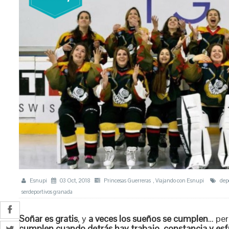
Esnupi
03 Oct, 2018
Princesas Guerreras
,
Viajando con Esnupi
dep
serdeportivos granada
Soñar es gratis
, y
a veces los sueños se cumplen
… per
cumplen cuando detrás hay trabajo, constancia y es