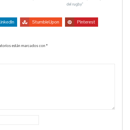
del rugby”
LinkedIn
StumbleUpon
Pinterest
torios están marcados con
*