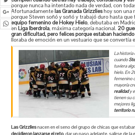
porque nunca ha intentado nada de verdad, con todas
Afortunadamente
las
Granada Grizzlies
hoy son una r
porque Steven soñó y soñó y trabajó duro hasta que 
equipo femenino de Hokey Hielo
, debutaba en Madrid
en
Liga Iberdrola
, máxima categoría nacional.
20 guer
gran dificultad, pero felices porque estaban haciendo 
lloraba de emoción en un vestuario que se convertía e
La historia
cuando
Ste
tuviera alg
hielo. En 2
femenino c
mayoría cr
realidad
y e
tienen su 
mejores liga
territorio n
Las Grizzlies
nacen en el seno del grupo de chicas que estaban
decidieron lanzarse el reto
, dar un paso adelante, salirse de la