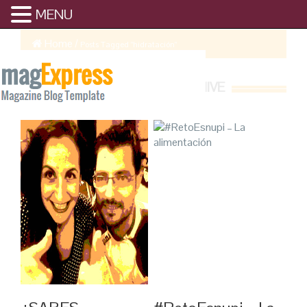
MENU
Home
/
Posts Tagged "hidratación"
HIDRATACIÓN ARCHIVE