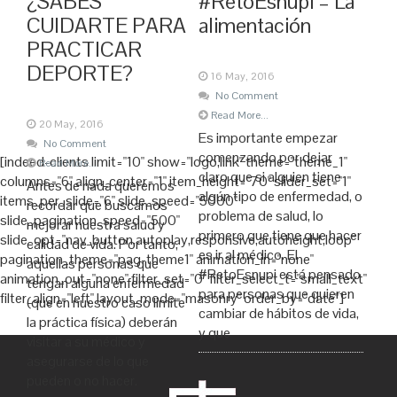
¿SABES
#RetoEsnupi – La
CUIDARTE PARA
alimentación
PRACTICAR
DEPORTE?
16 May, 2016
No Comment
Read More...
20 May, 2016
Es importante empezar
No Comment
comenzando por dejar
[indeed-clients limit="10" show="logo,link" theme="theme_1"
Read More...
claro que si alguien tiene
columns="6" align_center="1" item_height="70" slider_set="1"
Antes de nada queremos
algún tipo de enfermedad, o
items_per_slide="6" slide_speed="5000"
recordar que buscamos
problema de salud, lo
slide_pagination_speed="500"
mejorar nuestra salud y
primero que tiene que hacer
slide_opt="nav_button,autoplay,responsive,autoheight,loop"
calidad de vida. Por tanto,
es ir al médico. El
pagination_theme="pag-theme1" animation_in="none"
aquellas personas que
#RetoEsnupi está pensado
animation_out="none" filter_set="0" filter_select_t="small_text"
tengan alguna enfermedad
para personas que quieren
filter_align="left" layout_mode="masonry" order_by="date"]
(que en nuestro caso limite
cambiar de hábitos de vida,
la práctica física) deberán
y que
visitar a su médico y
asegurarse de lo que
pueden o no hacer.