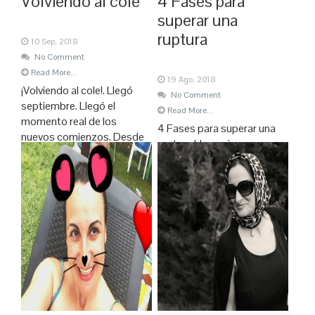
Volviendo al cole
4 Fases para
superar una
ruptura
10 Sep, 2018
No Comment
Read More...
19 Ago, 2018
¡Volviendo al cole!. Llegó
No Comment
septiembre. Llegó el
Read More...
momento real de los
4 Fases para superar una
nuevos comienzos. Desde
ruptura Hoy quiero
pequeña siempre he
reflexionar sobre los
pensado que el año debía
principios y los finales, los
de empezar realmente en
finales y los principios. Es
septiembre, no en enero. No
curioso cómo a veces
tenía ningún sentido, ni lo
grandes aventuras vienen
sigue teniendo en mi
casi sin buscarlas, tras
cabeza, que hablemos de
finales, en muchas
un
ocasiones, ni buscados, ni
premeditados. Y aquí es
dónde