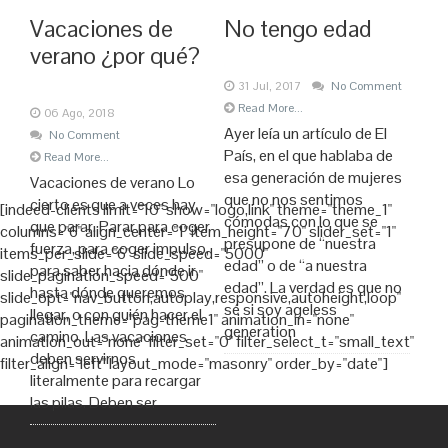
Vacaciones de
No tengo edad
verano ¿por qué?
31 Jul, 2017
No Comment
Read More...
06 Ago, 2018
Ayer leía un artículo de El
No Comment
País, en el que hablaba de
Read More...
esa generación de mujeres
Vacaciones de verano Lo
que no nos sentimos
cierto es que a veces hay
[indeed-clients limit="10" show="logo,link" theme="theme_1"
cómodas con lo que se
que parar. Parar para coger
columns="6" align_center="1" item_height="70" slider_set="1"
presupone de “nuestra
fuerza, para coger impulso,
items_per_slide="6" slide_speed="5000"
edad” o de “a nuestra
para saber hacia dónde ir,
slide_pagination_speed="500"
edad”. La verdad es que no
hasta dónde queremos
slide_opt="nav_button,autoplay,responsive,autoheight,loop"
sé si soy ageless
llegar, o con quién hacer el
pagination_theme="pag-theme1" animation_in="none"
generation
camino. Las vacaciones
animation_out="none" filter_set="0" filter_select_t="small_text"
deben servirnos
filter_align="left" layout_mode="masonry" order_by="date"]
literalmente para recargar
las pilas. Deben ser