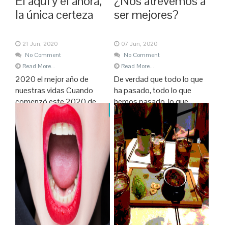
El aquí y el ahora,
¿Nos atrevemos a
la única certeza
ser mejores?
21 Jun, 2020
07 Jun, 2020
No Comment
No Comment
Read More...
Read More...
2020 el mejor año de
De verdad que todo lo que
nuestras vidas Cuando
ha pasado, todo lo que
comenzó este 2020 de
hemos pasado, lo que
veras que estaba
estamos pasando ¿no nos
convencida de que sería un
va a hacer ser mejores?
gran año, el mejor de
Hemos visto cómo el
nuestras vidas, el mejor de
mundo se paraba,
la mía. Pero Murphy nos
literalmente. Vivíamos un
tenía reservada la más dura
confinamiento que nunca
de las pruebas, el
creímos posible. La
realidad, superaba una vez