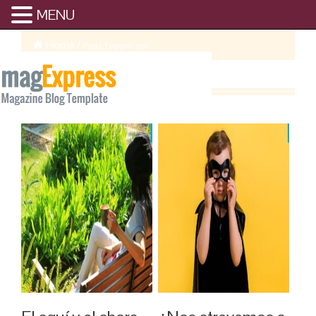
MENU
Home
/
Posts Tagged "reir"
REIR ARCHIVE