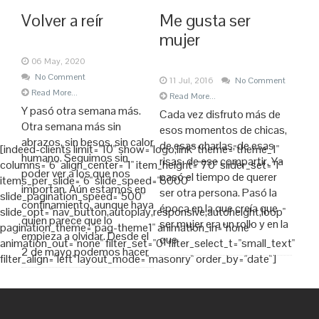
Volver a reír
Me gusta ser
mujer
06 May, 2020
No Comment
11 Jul, 2016
No Comment
Read More...
Read More...
Y pasó otra semana más.
Cada vez disfruto más de
Otra semana más sin
esos momentos de chicas,
abrazos, sin besos, sin calor
de esas charlas, de esas
[indeed-clients limit="10" show="logo,link" theme="theme_1"
humano. Seguimos sin
risas, de ese compartir. Ya
columns="6" align_center="1" item_height="70" slider_set="1"
poder ver a los que nos
pasó el tiempo de querer
items_per_slide="6" slide_speed="5000"
importan. Aún estamos en
ser otra persona. Pasó la
slide_pagination_speed="500"
confinamiento, aunque haya
época en la que creía que
slide_opt="nav_button,autoplay,responsive,autoheight,loop"
quien parece que lo
ser mujer era un rollo y en la
pagination_theme="pag-theme1" animation_in="none"
empieza a olvidar. Desde el
que
animation_out="none" filter_set="0" filter_select_t="small_text"
2 de mayo podemos hacer
filter_align="left" layout_mode="masonry" order_by="date"]