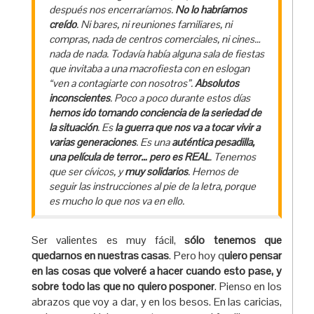
después nos encerraríamos.
No lo habríamos
creído
. Ni bares, ni reuniones familiares, ni
compras, nada de centros comerciales, ni cines…
nada de nada. Todavía había alguna sala de fiestas
que invitaba a una macrofiesta con en eslogan
“ven a contagiarte con nosotros”.
Absolutos
inconscientes
. Poco a poco durante estos días
hemos ido tomando conciencia de la seriedad de
la situación
. Es
la guerra que nos va a tocar vivir a
varias generaciones
. Es una
auténtica pesadilla,
una película de terror… pero es REAL
. Tenemos
que ser cívicos, y
muy solidarios
. Hemos de
seguir las instrucciones al pie de la letra, porque
es mucho lo que nos va en ello.
Ser valientes es muy fácil,
sólo tenemos que
quedarnos en nuestras casas
. Pero hoy q
uiero pensar
en las cosas que volveré a hacer cuando esto pase, y
sobre todo las que no quiero posponer
. Pienso en los
abrazos que voy a dar, y en los besos. En las caricias,