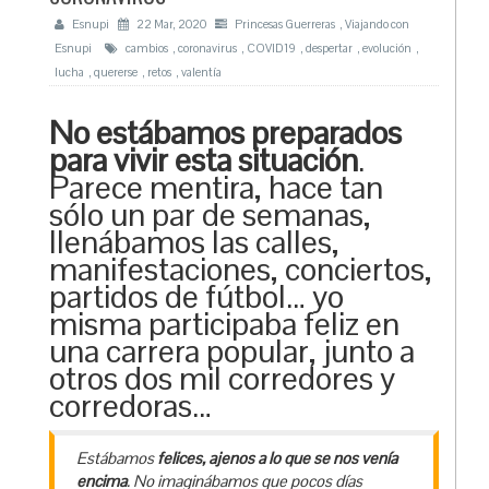
Esnupi
22 Mar, 2020
Princesas Guerreras
,
Viajando con
Esnupi
cambios
,
coronavirus
,
COVID19
,
despertar
,
evolución
,
lucha
,
quererse
,
retos
,
valentía
No estábamos preparados
para vivir esta situación
.
Parece mentira, hace tan
sólo un par de semanas,
llenábamos las calles,
manifestaciones, conciertos,
partidos de fútbol… yo
misma participaba feliz en
una carrera popular, junto a
otros dos mil corredores y
corredoras…
Estábamos
felices, ajenos a lo que se nos venía
encima
. No imaginábamos que pocos días