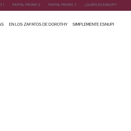
O 1
PAYPAL PROMO 2
PAYPAL PROMO 3
¿QUIÉN ES ESNUPI?
AS
EN LOS ZAPATOS DE DOROTHY
SIMPLEMENTE ESNUPI