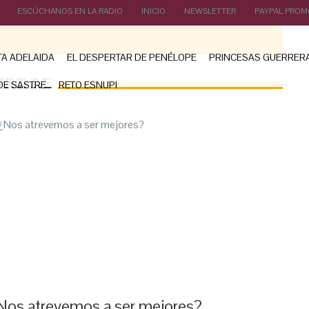
ESCÚCHANOS EN LA RADIO
INICIO
NEWSLETTER
PAYPAL PROM
TA ADELAIDA
EL DESPERTAR DE PENÉLOPE
PRINCESAS GUERRER
ARCHIVE
DE SASTRE
RETO ESNUPI
Nos atrevemos a ser mejores?