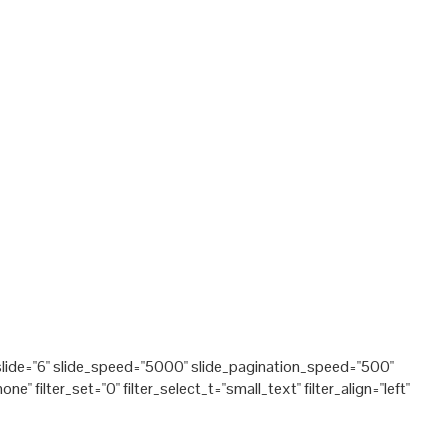
r_slide="6" slide_speed="5000" slide_pagination_speed="500"
ilter_set="0" filter_select_t="small_text" filter_align="left"