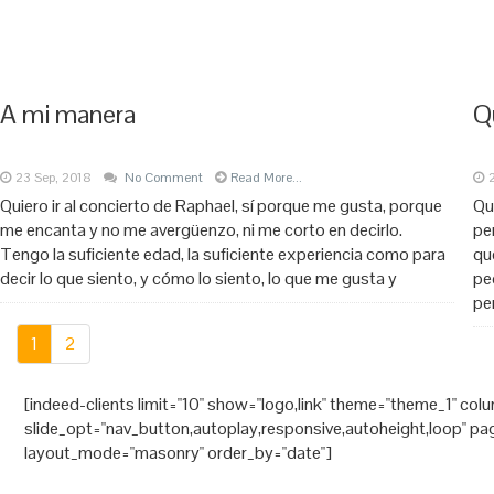
A mi manera
Q
23 Sep, 2018
No Comment
Read More...
Quiero ir al concierto de Raphael, sí porque me gusta, porque
Qu
me encanta y no me avergüenzo, ni me corto en decirlo.
pe
Tengo la suficiente edad, la suficiente experiencia como para
qu
decir lo que siento, y cómo lo siento, lo que me gusta y
pe
pe
1
2
[indeed-clients limit="10" show="logo,link" theme="theme_1" col
slide_opt="nav_button,autoplay,responsive,autoheight,loop" pagin
layout_mode="masonry" order_by="date"]