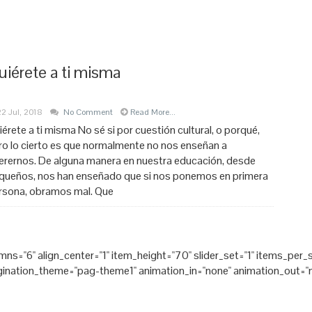
uiérete a ti misma
22 Jul, 2018
No Comment
Read More...
iérete a ti misma No sé si por cuestión cultural, o porqué,
ro lo cierto es que normalmente no nos enseñan a
erernos. De alguna manera en nuestra educación, desde
queños, nos han enseñado que si nos ponemos en primera
rsona, obramos mal. Que
umns="6" align_center="1" item_height="70" slider_set="1" items_pe
ation_theme="pag-theme1" animation_in="none" animation_out="none" f